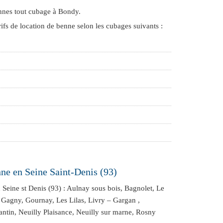
ennes tout cubage à Bondy
.
rifs de location de benne selon les cubages suivants :
nne en Seine Saint-Denis (93)
 Seine st Denis (93) :
Aulnay sous bois
,
Bagnolet
,
Le
,
Gagny
,
Gournay
,
Les Lilas
,
Livry – Gargan
,
antin
,
Neuilly Plaisance
,
Neuilly sur marne
,
Rosny