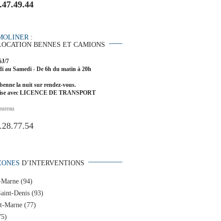
.47.49.44
MOLINER
:
LOCATION BENNES ET CAMIONS
6J/7
i au Samedi - De 6h du matin à 20h
benne la nuit sur rendez-vous.
rise avec LICENCE DE TRANSPORT
bureau
.28.77.54
ZONES
D’INTERVENTIONS
-Marne (94)
aint-Denis (93)
et-Marne (77)
75)