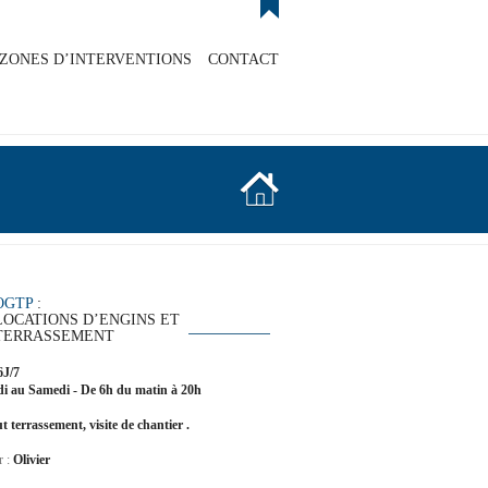
ZONES D’INTERVENTIONS
CONTACT
OGTP
:
LOCATIONS D’ENGINS ET
TERRASSEMENT
6J/7
i au Samedi - De 6h du matin à 20h
t terrassement, visite de chantier .
r :
Olivier