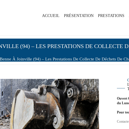
ACCUEIL
PRÉSENTATION
PRESTATIONS
VILLE (94) – LES PRESTATIONS DE COLLECTE D
enne À Joinville (94) – Les Prestations De Collecte De Déchets De Ch
Ouvert 
du Lund
Pour tou
Contacte