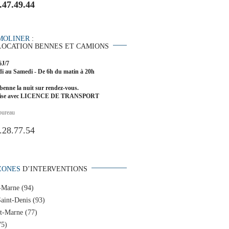
.47.49.44
MOLINER
:
LOCATION BENNES ET CAMIONS
6J/7
i au Samedi - De 6h du matin à 20h
benne la nuit sur rendez-vous.
rise avec LICENCE DE TRANSPORT
bureau
.28.77.54
ZONES
D’INTERVENTIONS
-Marne (94)
aint-Denis (93)
et-Marne (77)
75)