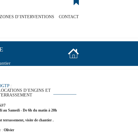
ZONES D’INTERVENTIONS
CONTACT
E
antier
OGTP
:
LOCATIONS D’ENGINS ET
TERRASSEMENT
6J/7
i au Samedi - De 6h du matin à 20h
t terrassement, visite de chantier .
r :
Olivier