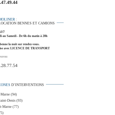
.47.49.44
MOLINER
:
LOCATION BENNES ET CAMIONS
6J/7
i au Samedi - De 6h du matin à 20h
benne la nuit sur rendez-vous.
rise avec LICENCE DE TRANSPORT
bureau
.28.77.54
ZONES
D’INTERVENTIONS
-Marne (94)
aint-Denis (93)
et-Marne (77)
75)