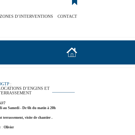
ZONES D’INTERVENTIONS
CONTACT
OGTP
:
LOCATIONS D’ENGINS ET
TERRASSEMENT
6J/7
i au Samedi - De 6h du matin à 20h
t terrassement, visite de chantier .
r :
Olivier