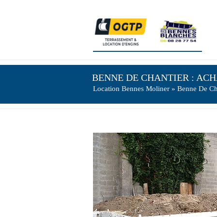
BENNE DE CHANTIER : ACH
Location Bennes Moliner
» Benne De Cha