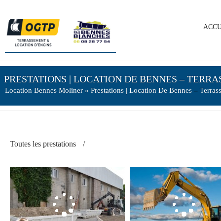
ACCU
PRESTATIONS | LOCATION DE BENNES – TERR
Location Bennes Moliner
» Prestations | Location De Bennes – Terra
Toutes les prestations
/