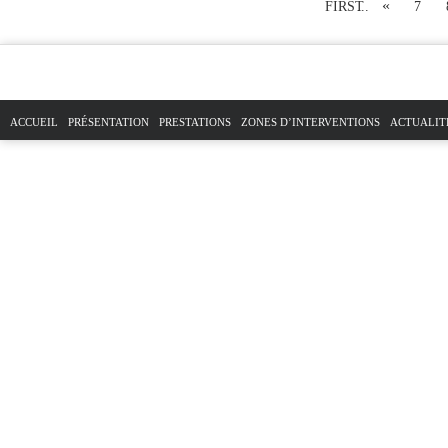
«
FIRST
...
7
ACCUEIL
PRÉSENTATION
PRESTATIONS
ZONES D’INTERVENTIONS
ACTUALIT
PLAN DU SITE