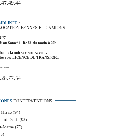
.47.49.44
MOLINER
:
LOCATION BENNES ET CAMIONS
6J/7
i au Samedi - De 6h du matin à 20h
benne la nuit sur rendez-vous.
rise avec LICENCE DE TRANSPORT
bureau
.28.77.54
ZONES
D’INTERVENTIONS
-Marne (94)
aint-Denis (93)
et-Marne (77)
75)