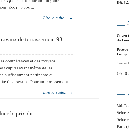
iser. Que ce soit pour un mur, une
06.14
eminée, que ces ...
Lire la suite... →
Ouvert 
 travaux de terrassement 93
du Lund
Pose de 
Entrep
 des compétences et des moyens
Contact 
 est capital avant même de les
06.08
de suffisamment pertinente et
ilité des travaux. Pour un terrassement ...
Lire la suite... →
Val-De
luer le prix du
Seine-S
Seine-
Paris (