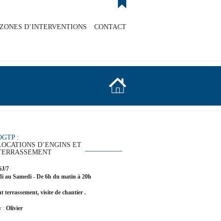
ZONES D’INTERVENTIONS
CONTACT
OGTP
:
LOCATIONS D’ENGINS ET
TERRASSEMENT
6J/7
i au Samedi - De 6h du matin à 20h
t terrassement, visite de chantier .
r :
Olivier