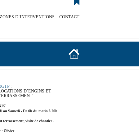
ZONES D’INTERVENTIONS
CONTACT
OGTP
:
LOCATIONS D’ENGINS ET
TERRASSEMENT
6J/7
i au Samedi - De 6h du matin à 20h
t terrassement, visite de chantier .
r :
Olivier