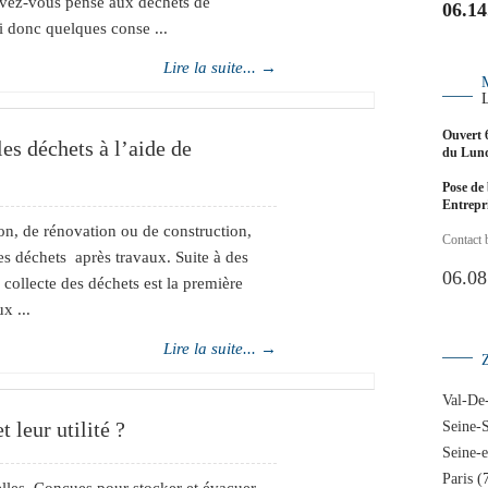
avez-vous pensé aux déchets de
06.14
ci donc quelques conse ...
Lire la suite... →
Ouvert 
es déchets à l’aide de
du Lund
Pose de 
Entrep
on, de rénovation ou de construction,
Contact 
es déchets après travaux. Suite à des
06.08
collecte des déchets est la première
x ...
Lire la suite... →
Val-De
 leur utilité ?
Seine-S
Seine-
Paris (