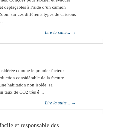
ielles. Conçues pour stocker et évacuer
 et déplaçables à l’aide d’un camion
Zoom sur ces différents types de caissons
..
Lire la suite... →
onsidérée comme le premier facteur
duction considérable de la facture
une habitation non isolée, sa
 taux de CO2 très é ...
Lire la suite... →
facile et responsable des