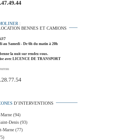
.47.49.44
MOLINER
:
LOCATION BENNES ET CAMIONS
6J/7
i au Samedi - De 6h du matin à 20h
benne la nuit sur rendez-vous.
rise avec LICENCE DE TRANSPORT
bureau
.28.77.54
ZONES
D’INTERVENTIONS
-Marne (94)
aint-Denis (93)
et-Marne (77)
75)