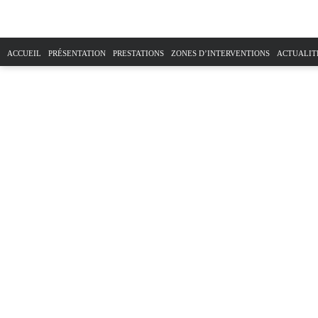
ACCUEIL
PRÉSENTATION
PRESTATIONS
ZONES D’INTERVENTIONS
ACTUALIT
PLAN DU SITE